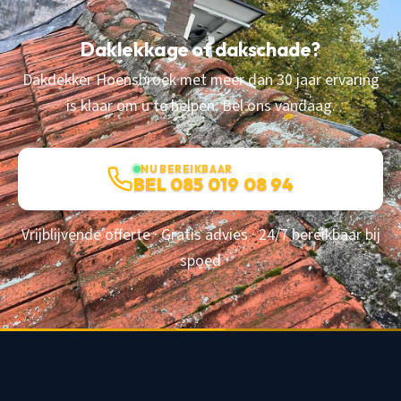
Daklekkage of dakschade?
Dakdekker Hoensbroek met meer dan 30 jaar ervaring
is klaar om u te helpen. Bel ons vandaag.
NU BEREIKBAAR
BEL 085 019 08 94
Vrijblijvende offerte · Gratis advies · 24/7 bereikbaar bij
spoed