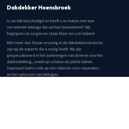
Dakdekker Hoensbroek
Is uw dak beschadigd en heeft u te maken met een
vervelende lekkage die uw huis binnenkomt? Wij
begrijpen uw zorgen en staan klaar om u te helpen!
Met meer dan 30 jaar ervaring in de dakdekkersbranche
zijn wij de experts die u nodig heeft. Wij zijn
gespecialiseerd in het aanbrengen van diverse soorten
dakbedekking, zowel op schuine als platte daken.
Daarnaast kunt u ook op ons rekenen voor reparaties
en het oplossen van lekkages.
Als u te maken heeft met dakproblemen of schade,
aarzel dan niet om contact op te nemen met Dakdekker
Hoensbroek. Ons professionele team staat voor u klaar
om uw dak weer in optimale staat te brengen.
Verzekerd
Gecertificeerd
Snelle reactie