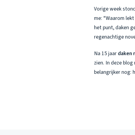
Vorige week stond
me: “Waarom lekt m
het punt, daken g
regenachtige nove
Na 15 jaar
daken 
zien. In deze blo
belangrijker nog: 