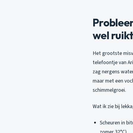
Probleem
wel ruikt
Het grootste misve
telefoontje van A
zag nergens water.
maar met een voc
schimmelgroei.
Wat ik zie bij lek
Scheuren in bi
zomer 32°C)