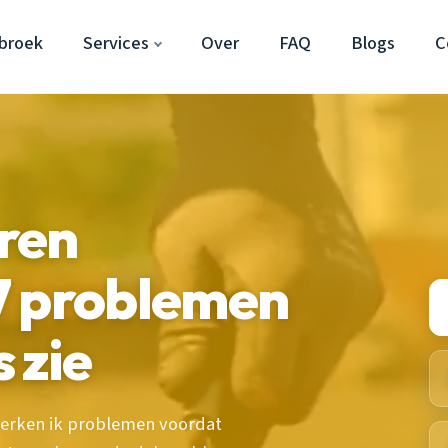
broek
Services
Over
FAQ
Blogs
C
ren
7 problemen
s zie
herken ik problemen voordat