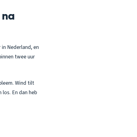
 na
 in Nederland, en
 binnen twee uur
bleem. Wind tilt
n los. En dan heb