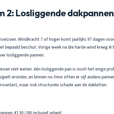
m 2: Losliggende dakpannen
seizoen. Windkracht 7 of hoger komt jaarlijks 97 dagen voor
iet bepaald beschut. Vorige week na die harde wind kreeg ik
over losliggende pannen.
ensen niet weten: één losliggende pan is nooit het enige pro
ijpelt eronder, en binnen no-time zitten er vijf andere panne
eroverlast, maar ook structurele schade aan de daklatten.
vangen: €130-180 inclusief arbeid