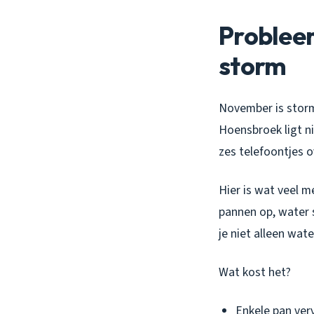
Problee
storm
November is storm
Hoensbroek ligt n
zes telefoontjes 
Hier is wat veel m
pannen op, water s
je niet alleen wat
Wat kost het?
Enkele pan ver