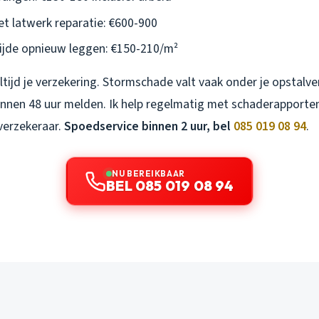
t latwerk reparatie: €600-900
ijde opnieuw leggen: €150-210/m²
tijd je verzekering. Stormschade valt vaak onder je opstalv
innen 48 uur melden. Ik help regelmatig met schaderapporten,
verzekeraar.
Spoedservice binnen 2 uur, bel
085 019 08 94
.
NU BEREIKBAAR
BEL 085 019 08 94