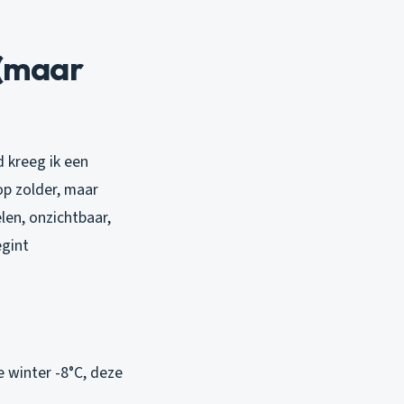
 (maar
d kreeg ik een
op zolder, maar
len, onzichtbaar,
gint
 winter -8°C, deze