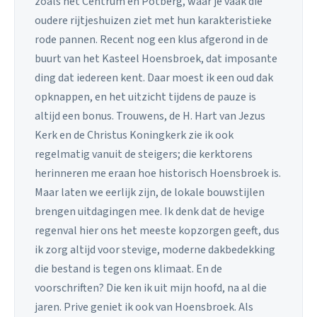
zoals het Centrum en Potberg, waar je vaak die
oudere rijtjeshuizen ziet met hun karakteristieke
rode pannen. Recent nog een klus afgerond in de
buurt van het Kasteel Hoensbroek, dat imposante
ding dat iedereen kent. Daar moest ik een oud dak
opknappen, en het uitzicht tijdens de pauze is
altijd een bonus. Trouwens, de H. Hart van Jezus
Kerk en de Christus Koningkerk zie ik ook
regelmatig vanuit de steigers; die kerktorens
herinneren me eraan hoe historisch Hoensbroek is.
Maar laten we eerlijk zijn, de lokale bouwstijlen
brengen uitdagingen mee. Ik denk dat de hevige
regenval hier ons het meeste kopzorgen geeft, dus
ik zorg altijd voor stevige, moderne dakbedekking
die bestand is tegen ons klimaat. En de
voorschriften? Die ken ik uit mijn hoofd, na al die
jaren. Prive geniet ik ook van Hoensbroek. Als